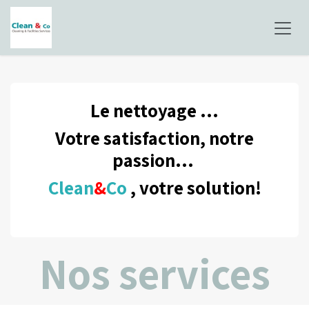
Se rendre au contenu
Le nettoyage ...
Votre satisfaction, notre
passion...
Clean
&
Co
, votre solution!
Nos services