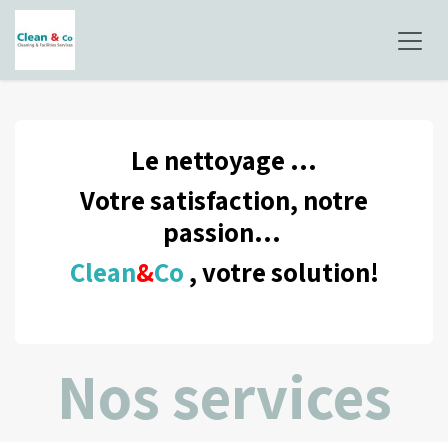
Se rendre au contenu
Le nettoyage ...
Votre satisfaction, notre
passion...
Clean
&
Co
, votre solution!
Nos services