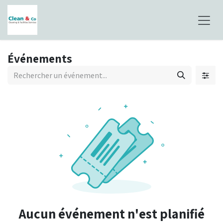
Se rendre au contenu
Événements
Aucun événement n'est planifié